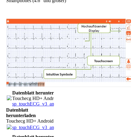
Smartphones (4.6” und größer)
Datenblatt herunterladen
Touchecg HD+ Android
sp_touchECG_v3_andr_rev01_DE.pdf
(707.77KB)
Datenblatt
herunterladen
Touchecg HD+ Android
sp_touchECG_v3_andr_rev01_DE.pdf
(707.77KB)
Datenblatt herunterladen