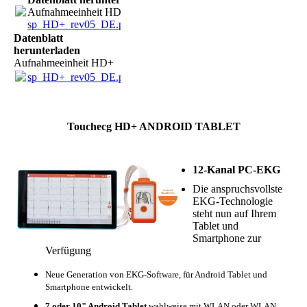
Aufnahmeeinheit HD+
sp_HD+_rev05_DE.pdf
(138.59KB)
Datenblatt
herunterladen
Aufnahmeeinheit HD+
sp_HD+_rev05_DE.pdf
(138.59KB)
Touchecg HD+ ANDROID TABLET
12-Kanal PC-EKG
Die anspruchsvollste
EKG-Technologie
steht nun auf Ihrem
Tablet und
Smartphone zur
Verfügung
Neue Generation von EKG-Software, für Android Tablet und
Smartphone entwickelt.
7 oder 10" Android Tablet
wahlweise mit WLAN oder WLAN